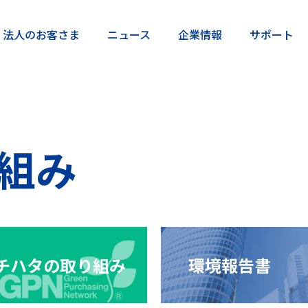
法人の
お客さま
ニュー
ス
企業情
報
サポー
ト
組み
チハタの
取り組み
環境報告書