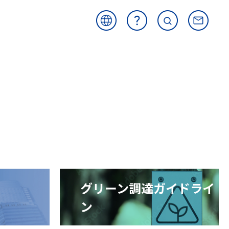
海外
よく
サイ
お問
サイ
ある
ト内
い合
ト
ご質
検索
わせ
問
グリーン調達
ガイドライ
ン