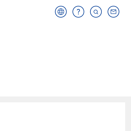
海外
よく
サイ
お問
サイ
ある
ト内
い合
ト
ご質
検索
わせ
問