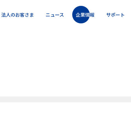
法人の
お客さま
ニュー
ス
企業情
報
サポー
ト